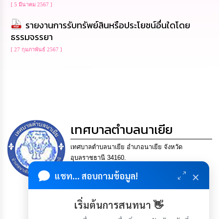
[ 5 มีนาคม 2567 ]
นโยบาย
No
รายงานการรับทรัพย์สินหรือประโยชน์อื่นใดโดย
Gift
Policy
ธรรมจรรยา
[ 27 กุมภาพันธ์ 2567 ]
การ
ดำเนิน
การ
เพื่อ
ป้องกัน
การ
ทุจริต
เทศบาลตำบลนาเยีย
มาตรการ
ส่ง
เทศบาลตำบลนาเยีย อำเภอนาเยีย จังหวัด
เสริม
อุบลราชธานี 34160.
คุณธรรม
โทร.045-306112 แฟกซ์ 045-306140 Email
×
และ
แชท... สอบถามข้อมูล!
saraban@nayia.go.th
ความ
โปร่งใส
สร้างคน สร้างงาน สร้างบ้าน สร้างสามัคคี
เริ่มต้นการสนทนา 👋
ร้อง