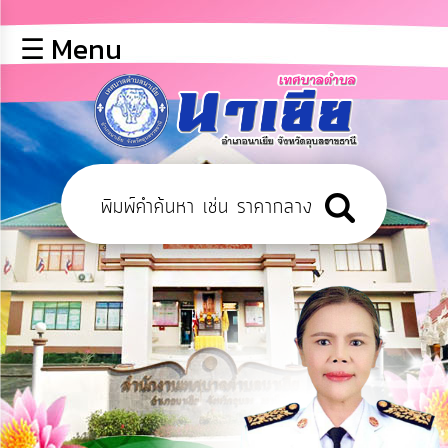
×
☰ Menu
lose
หน้า
หลัก
ข้อมูล
พื้น
ฐาน
บุคลากร
ข่าว
ประชาสัมพันธ์
การ
เปิด
เผย
ข้อมูล
สาธารณะ
OIT