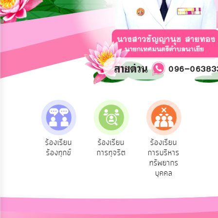
การ
ปฏิสัมพันธ์
ข้อมูล
รับ
ฟัง
ความ
คิด
เห็น
แผน
ยุทธศาสตร์/
แผน
e-Se
ฟังความ
ร้องเรียน
ร้องเรียน
ร้องเรียน
พัฒนา
บริ
ิดเห็น
ร้องทุกข์
การทุจริต
การบริหาร
ออน
ระชาชน
ทรัพยากร
การ
บุคคล
บริหาร/
พัฒนา
ทรัพยากร
บุคคล